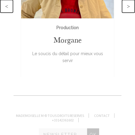
<
>
Production
Morgane
rs
Le soucis du détail pour mieux vous
servir
MADEMOISELLE M © TOUS DROITS RESERVES
CONTACT
+33142361602
OK