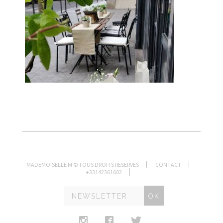
MADEMOISELLE M © TOUS DROITS RESERVES
CONTACT
+33142361602
OK