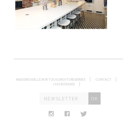
MADEMOISELLE M © TOUS DROITS RESERVES
CONTACT
+33142361602
OK